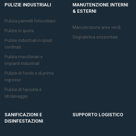
PULIZIE
INDUSTRIALI
MANUTENZIONE
INTERNI
& ESTERNI
Pulizia pannelli fotovoltaici
Manutenzione aree verdi
Pulizie in quota
Segnaletica orizzontale
Pulizie industriali in spazi
confinati
Pulizia macchinari e
impianti industriali
Pulizie di fondo e di primo
ingresso
Pulizie di facciata e
idrolavaggio
SANIFICAZIONI E
SUPPORTO LOGISTICO
DISINFESTAZIONI