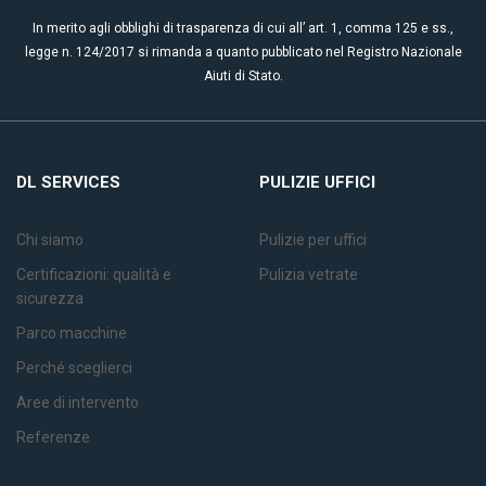
In merito agli obblighi di trasparenza di cui all’ art. 1, comma 125 e ss.,
legge n. 124/2017 si rimanda a quanto pubblicato nel Registro Nazionale
Aiuti di Stato.
DL SERVICES
PULIZIE UFFICI
Chi siamo
Pulizie per uffici
Certificazioni: qualità e
Pulizia vetrate
sicurezza
Parco macchine
Perché sceglierci
Aree di intervento
Referenze