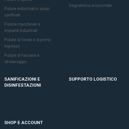
Segnaletica orizzontale
Pulizie industriali in spazi
confinati
Pulizia macchinari e
impianti industriali
Pulizie di fondo e di primo
ingresso
Pulizie di facciata e
idrolavaggio
SANIFICAZIONI E
SUPPORTO LOGISTICO
DISINFESTAZIONI
SHOP E ACCOUNT