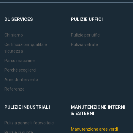
DL SERVICES
PULIZIE UFFICI
Chi siamo
Pulizie per uffici
Certificazioni: qualità e
Pulizia vetrate
sicurezza
Parco macchine
Perché sceglierci
Aree di intervento
Referenze
PULIZIE
INDUSTRIALI
MANUTENZIONE
INTERNI
& ESTERNI
Pulizia pannelli fotovoltaici
Manutenzione aree verdi
Pulizie in quota