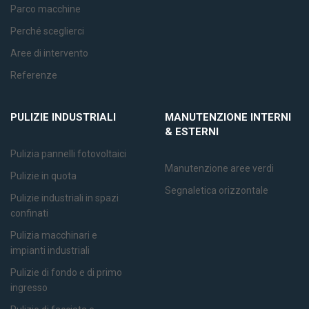
Parco macchine
Perché sceglierci
Aree di intervento
Referenze
PULIZIE
INDUSTRIALI
MANUTENZIONE
INTERNI
& ESTERNI
Pulizia pannelli fotovoltaici
Manutenzione aree verdi
Pulizie in quota
Segnaletica orizzontale
Pulizie industriali in spazi
confinati
Pulizia macchinari e
impianti industriali
Pulizie di fondo e di primo
ingresso