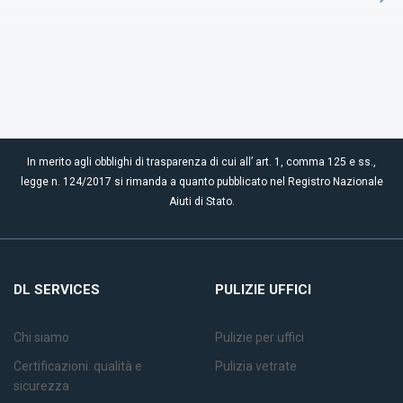
In merito agli obblighi di trasparenza di cui all’ art. 1, comma 125 e ss.,
legge n. 124/2017 si rimanda a quanto pubblicato nel Registro Nazionale
Aiuti di Stato.
DL SERVICES
PULIZIE UFFICI
Chi siamo
Pulizie per uffici
Certificazioni: qualità e
Pulizia vetrate
sicurezza