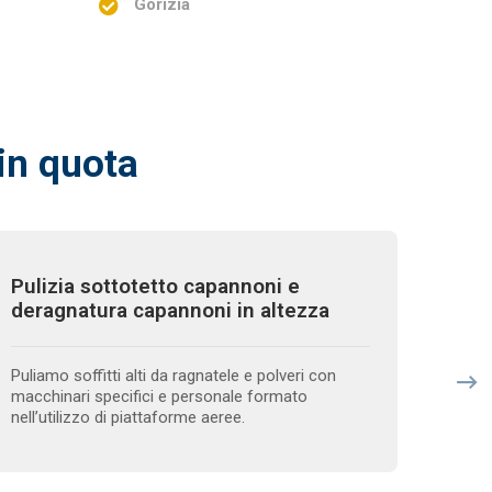
Gorizia
 in quota
Pulizia sottotetto capannoni e
Puli
deragnatura capannoni in altezza
piat
Puliamo soffitti alti da ragnatele e polveri con
Nelle 
macchinari specifici e personale formato
produz
nell’utilizzo di piattaforme aeree.
profes