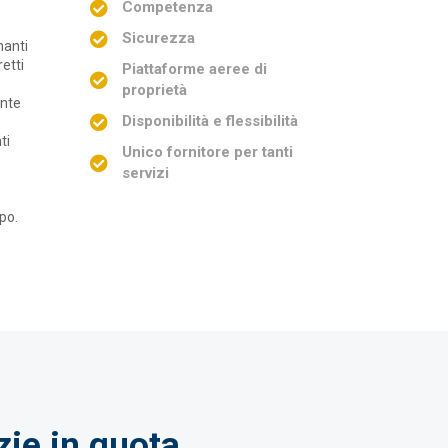
Competenza
o
Sicurezza
manti
etti
Piattaforme aeree di
proprietà
ente
Disponibilità e flessibilità
ti
Unico fornitore per tanti
servizi
po.
zie in quota