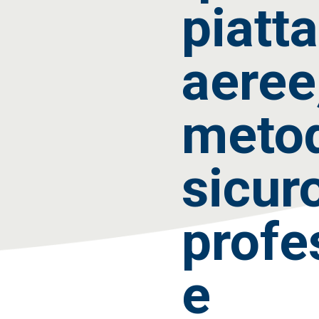
piatt
aeree,
metod
sicur
profe
e