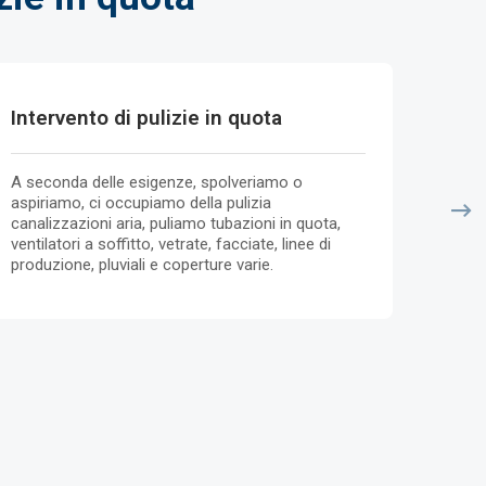
Intervento di pulizie in quota
Puli
A seconda delle esigenze, spolveriamo o
Ripris
aspiriamo, ci occupiamo della pulizia
pavim
canalizzazioni aria, puliamo tubazioni in quota,
eventu
ventilatori a soffitto, vetrate, facciate, linee di
produzione, pluviali e coperture varie.