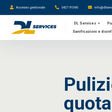
Accesso gestionale
0427 91390
info@dlservi
DL Services
Pu
Sanificazioni e disin
Pulizi
quota