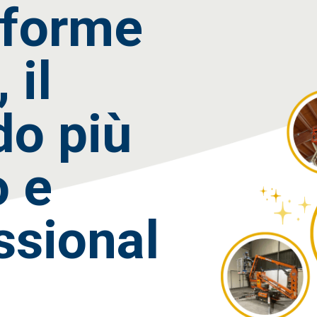
aforme
 il
o più
o e
ssional