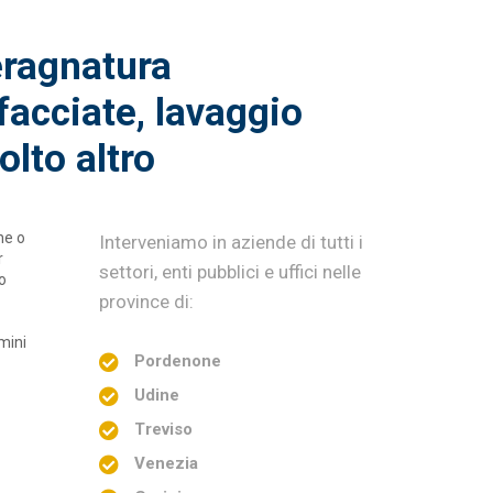
eragnatura
facciate, lavaggio
olto altro
ne o
Interveniamo in aziende di tutti i
r
settori, enti pubblici e uffici nelle
o
province di:
rmini
Pordenone
Udine
Treviso
Venezia